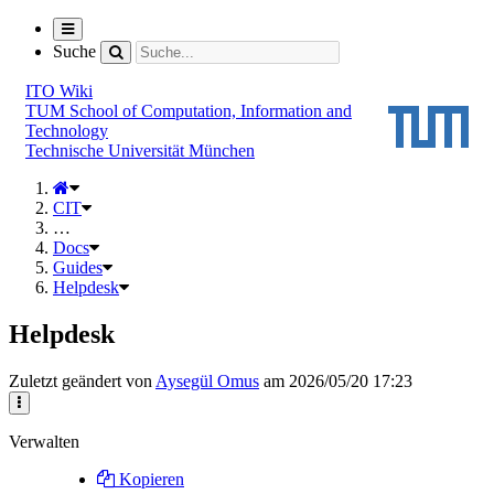
Navigation
ein-/ausblenden
Suche
ITO Wiki
TUM School of Computation, Information and
Technology
Technische Universität München
CIT
…
Docs
Guides
Helpdesk
Helpdesk
Zuletzt geändert von
Aysegül Omus
am 2026/05/20 17:23
Verwalten
Kopieren