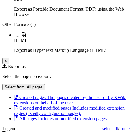
Export as Portable Document Format (PDF) using the Web
Browser
Other Formats (
1
)
HTML
Export as HyperText Markup Language (HTML)
×
Export as
Select the pages to export:
Select from:
All pages
Created pages
The pages created by the user or by XWiki
extensions on behalf of the user.
Created and modified pages
Includes modified extension
pages (usually configuration pages).
All pages
Includes unmodified extension pages.
Legend:
select all
/
none